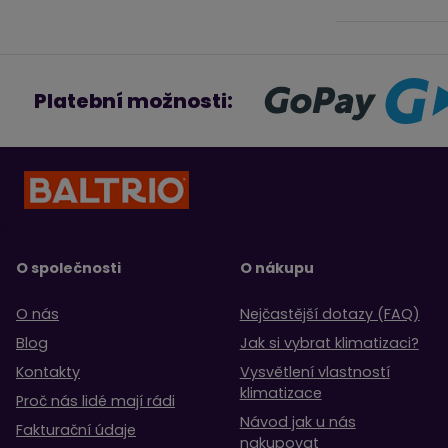
měniče
tlumiče
žaluzie
mřížky
Platební možnosti:
Takže existuj
průmyslového
O společnosti
O nákupu
O nás
Nejčastější dotazy (FAQ)
Blog
Jak si vybrat klimatizaci?
Kontakty
Vysvětlení vlastností
klimatizace
Proč nás lidé mají rádi
Návod jak u nás
Fakturační údaje
nakupovat