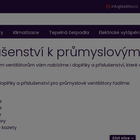
info@baltrio.cz
ry
Klimatizace
Tepelná čerpadla
Elektrické vytápěn
lušenství k průmyslový
m ventilátorům vám nabízíme i doplňky a příslušenství, které
oplňky a příslušenství pro průmyslové ventilátory řadíme:
e
e
e
ory
é kazety
číst více