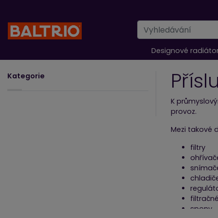
Designové radiáto
Přís
Kategorie
K průmyslový
provoz.
Mezi takové d
filtry
ohřívač
snímač
chladič
regulát
filtračn
spony