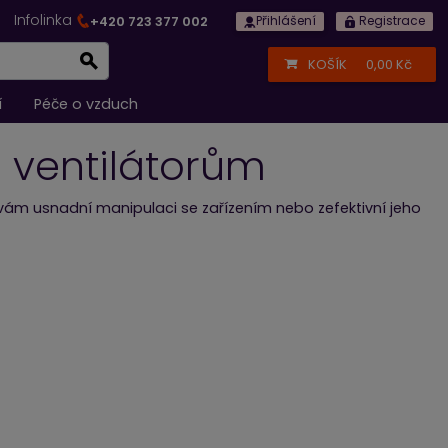
Infolinka
+420 723 377 002
Přihlášení
Registrace
KOŠÍK
0,00 Kč
í
Péče o vzduch
m ventilátorům
 vám usnadní manipulaci se zařízením nebo zefektivní jeho