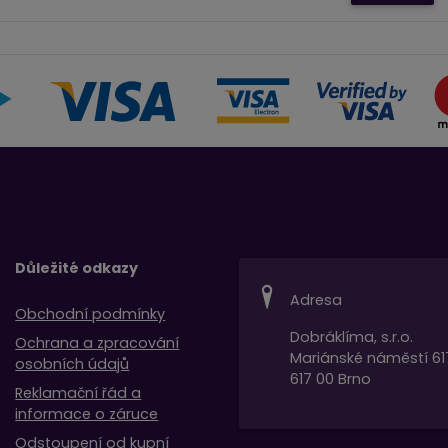
 hluku
í široké možnosti prostřednictvím dodatečného příslušenství, ja
 ventilátoru, aby dosahoval žádaného výsledku.
Důležité odkazy
Adresa
Obchodní podmínky
Dobráklíma, s.r.o.
Ochrana a zpracování
Mariánské náměstí 61
osobních údajů
617 00 Brno
Reklamační řád a
informace o záruce
Odstoupení od kupní