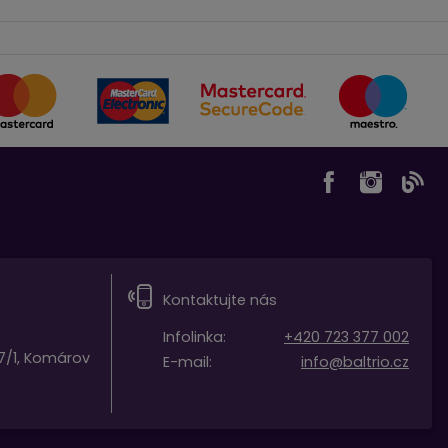
k individuálně přizpůsobit a vylepšit efektivitu
Kontaktujte nás
Infolinka:
+420 723 377 002
7/1, Komárov
E-mail:
info@baltrio.cz