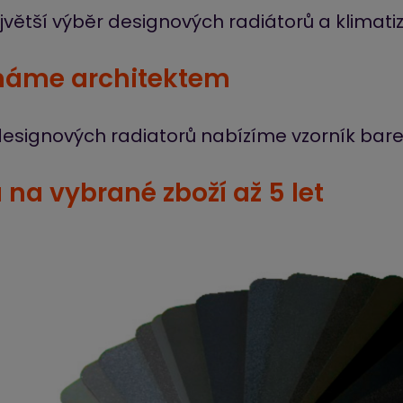
jvětší výběr designových radiátorů a klimatiz
áme architektem
designových radiatorů nabízíme vzorník bar
 na vybrané zboží až 5 let