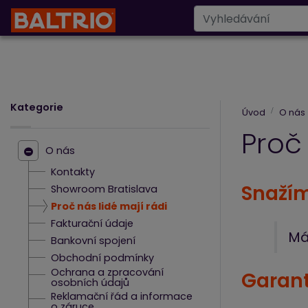
Designové radiáto
Kategorie
Úvod
O nás
Proč 
O nás
Kontakty
Snažím
Showroom Bratislava
Proč nás lidé mají rádi
Fakturační údaje
Má
Bankovní spojení
Obchodní podmínky
Ochrana a zpracování
Garant
osobních údajů
Reklamační řád a informace
o záruce