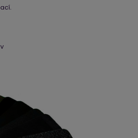
ací.
ev