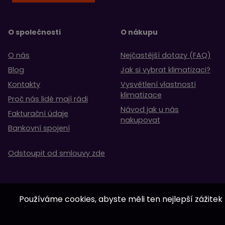
O společnosti
O nákupu
O nás
Nejčastější dotazy (FAQ)
Blog
Jak si vybrat klimatizaci?
Kontakty
Vysvětlení vlastností
klimatizace
Proč nás lidé mají rádi
Návod jak u nás
Fakturační údaje
nakupovat
Bankovní spojení
Odstoupit od smlouvy zde
Používáme cookies, abyste měli ten nejlepší zážitek