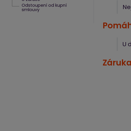
Odstoupení od kupní
Ne
smlouvy
Pomáh
U 
Záruka