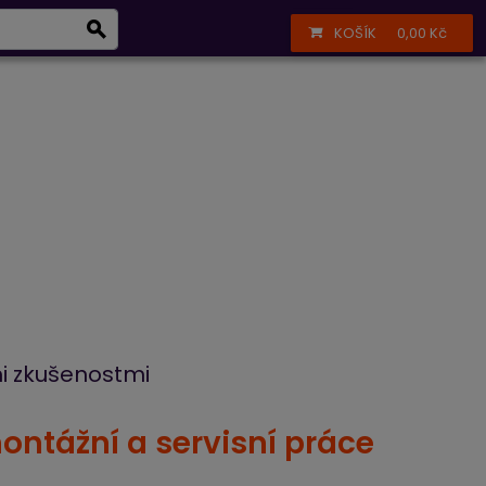
Infolinka
+420 723 377 002
Přihlášení
Registrace
KOŠÍK
0,00 Kč
í
Péče o vzduch
mi zkušenostmi
ntážní a servisní práce