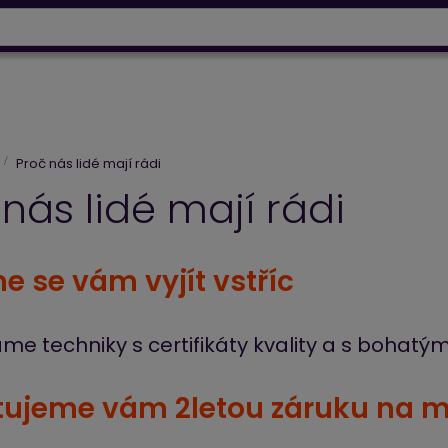
info@baltrio.cz
ry
Klimatizace
Tepelná čerpadla
Elektrické vytápěn
Proč nás lidé mají rádi
nás lidé mají rádi
e se vám vyjít vstříc
me techniky s certifikáty kvality a s bohatý
ujeme vám 2letou záruku na mo