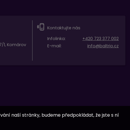
Kontaktujte nás
Infolinka:
+420 723 377 002
7/1, Komárov
E-mail:
info@baltrio.cz
vání naší stránky, budeme předpokládat, že jste s ní