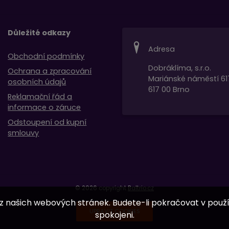
Důležité odkazy
Adresa
Obchodní podmínky
Dobráklíma, s.r.o.
Ochrana a zpracování
Mariánské náměstí 61
osobních údajů
617 00 Brno
Reklamační řád a
informace o záruce
Odstoupení od kupní
smlouvy
© 2026 copyright
Baltrio.cz
 z našich webových stránek. Budete-li pokračovat v použí
UPRAVIT COOKIES
spokojeni.