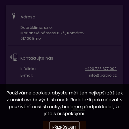
Adresa
Dobráklíma, s.r.o.
Mariánské náměstí 617/1, Komárov
617 00 Brno
Kontaktujte nás
Infolinka:
+420 723 377 002
E-mail:
info@baltrio.cz
Používáme cookies, abyste měli ten nejlepší zážitek
z našich webových stránek. Budete-li pokračovat v
používání naší stránky, budeme předpokládat, že
© 2026 copyright
Baltrio.cz
jste s ní spokojeni.
UPRAVIT COOKIES
PŘIZPŮSOBIT