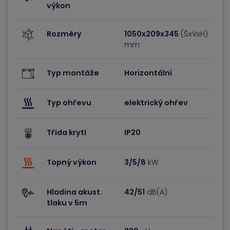
výkon
Rozměry
1050x209x345
(ŠxVxH)
mm
Typ montáže
Horizontální
Typ ohřevu
elektrický ohřev
Třída krytí
IP20
Topný výkon
3/5/8
kW
Hladina akust.
42/51
dB(A)
tlaku v 5m