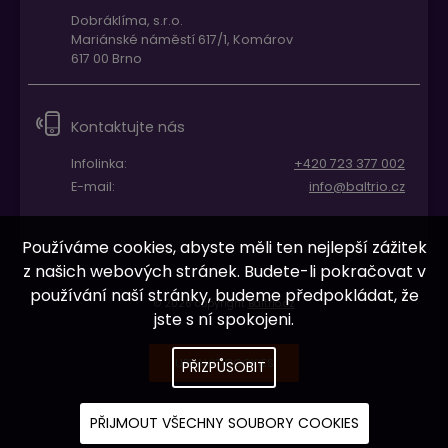
Dobráklíma, s.r.o.
Mariánské náměstí 617/1, Komárov
617 00 Brno
Kontaktujte nás
Infolinka:
+420 723 377 002
E-mail:
info@baltrio.cz
Používáme cookies, abyste měli ten nejlepší zážitek
z našich webových stránek. Budete-li pokračovat v
používání naší stránky, budeme předpokládat, že
© 2026 copyright
Baltrio.cz
jste s ní spokojeni.
UPRAVIT COOKIES
PŘIZPŮSOBIT
PŘIJMOUT VŠECHNY SOUBORY COOKIES