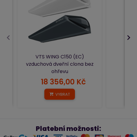
VTS WING C150 (EC)
vzduchová dveřní clona bez
ohřevu
18 356,00 Kč
27
VYBRAT
Platební možnosti: