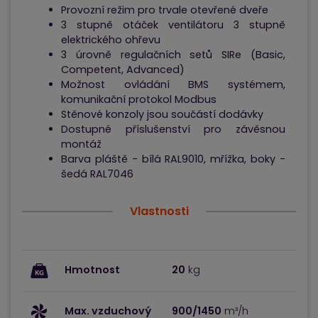
Provozní režim pro trvale otevřené dveře
3 stupně otáček ventilátoru 3 stupně
elektrického ohřevu
3 úrovně regulačních setů SIRe (Basic,
Competent, Advanced)
Možnost ovládání BMS systémem,
komunikační protokol Modbus
Stěnové konzoly jsou součástí dodávky
Dostupné příslušenství pro závěsnou
montáž
Barva pláště - bílá RAL9010, mřížka, boky -
šedá RAL7046
Vlastnosti
Hmotnost
20
kg
Max. vzduchový
900/1450
m³/h