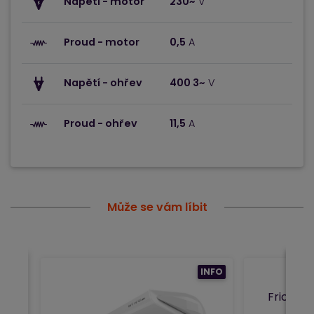
Napětí - motor
230~
V
Proud - motor
0,5
A
Napětí - ohřev
400 3~
V
Proud - ohřev
11,5
A
Může se vám líbit
INFO
Frico A
clo