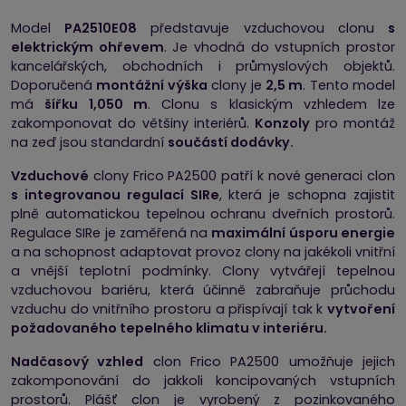
Model
PA2510E08
představuje vzduchovou clonu
s
elektrickým ohřevem
. Je vhodná do vstupních prostor
kancelářských, obchodních i průmyslových objektů.
Doporučená
montážní výška
clony je
2,5 m
. Tento model
má
šířku 1,050 m
. Clonu s klasickým vzhledem lze
zakomponovat do většiny interiérů.
Konzoly
pro montáž
na zeď jsou standardní
součástí dodávky.
Vzduchové
clony Frico PA2500 patří k nové generaci clon
s integrovanou regulací SIRe
, která je schopna zajistit
plně automatickou tepelnou ochranu dveřních prostorů.
Regulace SIRe je zaměřená na
maximální úsporu energie
a na schopnost adaptovat provoz clony na jakékoli vnitřní
a vnější teplotní podmínky. Clony vytvářejí tepelnou
vzduchovou bariéru, která účinně zabraňuje průchodu
vzduchu do vnitřního prostoru a přispívají tak k
vytvoření
požadovaného tepelného klimatu v interiéru.
Nadčasový vzhled
clon Frico PA2500 umožňuje jejich
zakomponování do jakkoli koncipovaných vstupních
prostorů. Plášť clon je vyrobený z pozinkovaného