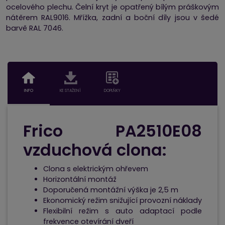
ocelového plechu. Čelní kryt je opatřený bílým práškovým
nátěrem RAL9016. Mřížka, zadní a boční díly jsou v šedé
barvě RAL 7046.
INFO
KE STAŽENÍ
DOPLŇKY
Frico
PA2510E08
vzduchová clona:
Clona s elektrickým ohřevem
Horizontální montáž
Doporučená montážní výška je 2,5 m
Ekonomický režim snižující provozní náklady
Flexibilní režim s auto adaptací podle
frekvence otevírání dveří