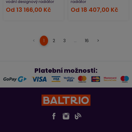
vodní designový radiátor
radiátor
Od
13 166,00 Kč
Od
18 407,00 Kč
(current)
<
1
2
3
…
16
>
Platební možnosti: