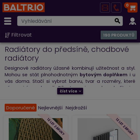
0
Filtrovat
190 PRODUKTŮ
Radiátory do předsíně, chodbové
radiátory
Designové radiátory úžasně kombinují užitečnost a styl.
Mohou se stát plnohodnotným
bytovým doplňkem
i u
vás doma. Stačí si vybrat barvu, tvar a rozměry, které
vám nejvíce vyhovují. Díky tomu je snadno sladíte i s
číst více
předsíní.
Většina
chodbových radiátorů
je ve vertikálním
Doporučené
Nejlevnější
Nejdražší
provedení. Radiátory na výšku jsou navrženy tak, abyste
je jednoduše zapojili do centrální otopné soustavy, a
12 LET ZÁRUKY
12 LET ZÁRUKY
zároveň ušetřili prostor v interiéru.
Některé
radiátory do předsíně jsou doplněny i o