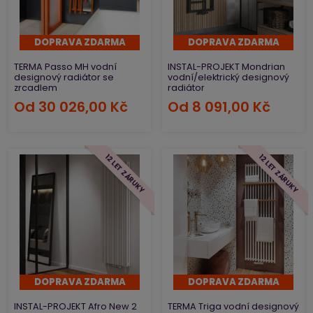
DOPRAVA ZDARMA
DOPRAVA ZDARMA
TERMA Passo MH vodní
INSTAL-PROJEKT Mondrian
designový radiátor se
vodní/elektrický designový
zrcadlem
radiátor
Od
30 026,00 Kč
Od
8 091,00 Kč
12 LET ZÁRUKY
12 LET ZÁRUKY
DOPRAVA ZDARMA
DOPRAVA ZDARMA
INSTAL-PROJEKT Afro New 2
TERMA Triga vodní designový