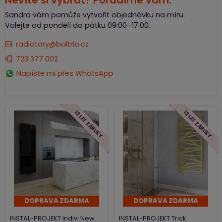
Nevíte si vybrat? Poradíme vám.
Sandra vám pomůže vytvořit objednávku na míru.
Volejte od pondělí do pátku 09:00–17:00.
radiatory@baltrio.cz
723 377 002
Napíšte mi přes WhatsApp
12 LET ZÁRUKY
12 LET ZÁRUKY
DOPRAVA ZDARMA
DOPRAVA ZDARMA
INSTAL-PROJEKT Indivi New
INSTAL-PROJEKT Trick