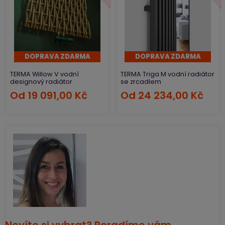
zrcadlo
. Když k tomuto typu přidáte háčky, radiátor se
zrcadlem vám v zimě ohřeje kabáty a větrovky.
Unikátním řešením do chodby je
radiátor na sezení.
Jde
o topidlo s dřevěnou lavicí. Je ideální do chaty nebo
srubu. Lavice příjemně zahřeje každého, kdo si na ni
DOPRAVA ZDARMA
DOPRAVA ZDARMA
sedne.
TERMA Willow V vodní
TERMA Triga M vodní radiátor
designový radiátor
se zrcadlem
Od
19 091,00 Kč
Od
24 234,00 Kč