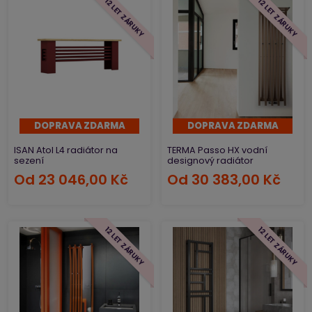
12 LET ZÁRUKY
12 LET ZÁRUKY
DOPRAVA ZDARMA
DOPRAVA ZDARMA
ISAN Atol L4 radiátor na
TERMA Passo HX vodní
sezení
designový radiátor
Od
23 046,00 Kč
Od
30 383,00 Kč
12 LET ZÁRUKY
12 LET ZÁRUKY