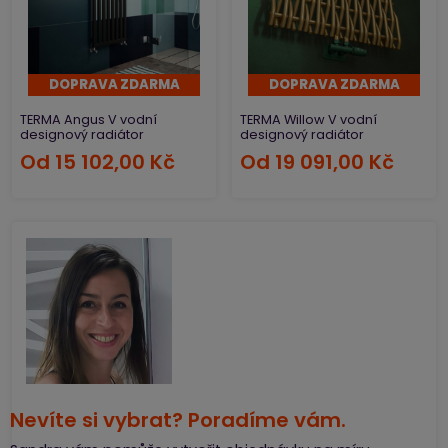
Jednoduše je zapojíte do centrální otopné soustavy.
Vyniknou nejen v koupelně, ale také v předsíni. Právě do
předsíně jsou vhodné
vertikální radiátory se zrcadlem
,
které vám v zimě příjemně vyhřejí větrovky a kabáty.
DOPRAVA ZDARMA
DOPRAVA ZDARMA
TERMA Angus V vodní
TERMA Willow V vodní
designový radiátor
designový radiátor
Od
15 102,00 Kč
Od
19 091,00 Kč
Nevíte si vybrat? Poradíme vám.