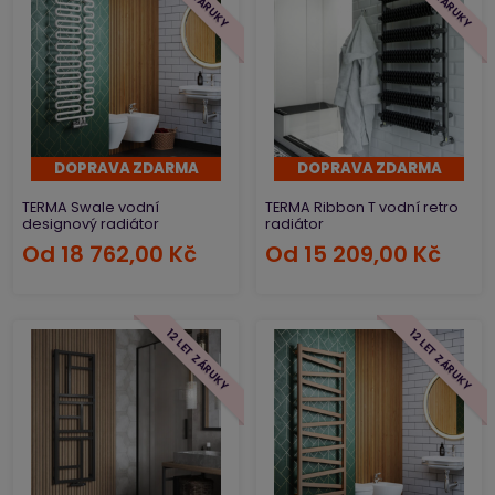
DOPRAVA ZDARMA
DOPRAVA ZDARMA
TERMA Swale vodní
TERMA Ribbon T vodní retro
designový radiátor
radiátor
Od
18 762,00 Kč
Od
15 209,00 Kč
12 LET ZÁRUKY
12 LET ZÁRUKY