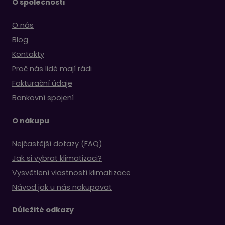
O společnosti
O nás
Blog
Kontakty
Proč nás lidé mají rádi
Fakturační údaje
Bankovní spojení
O nákupu
Nejčastější dotazy (FAQ)
Jak si vybrat klimatizaci?
Vysvětlení vlastností klimatizace
Návod jak u nás nakupovat
Důležité odkazy