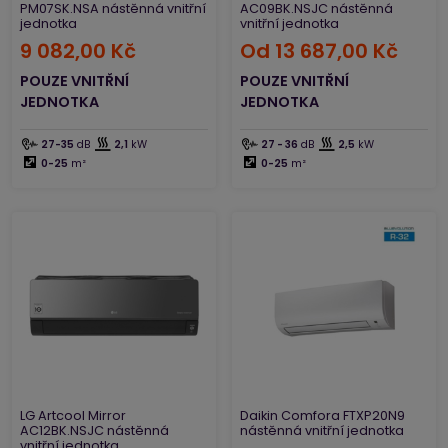
PM07SK.NSA nástěnná vnitřní
AC09BK.NSJC nástěnná
jednotka
vnitřní jednotka
9 082,00 Kč
Od
13 687,00 Kč
POUZE VNITŘNÍ
POUZE VNITŘNÍ
JEDNOTKA
JEDNOTKA
27-35
dB
2,1
kW
27 - 36
dB
2,5
kW
0-25
m²
0-25
m²
LG Artcool Mirror
Daikin Comfora FTXP20N9
AC12BK.NSJC nástěnná
nástěnná vnitřní jednotka
vnitřní jednotka