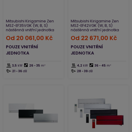
Mitsubishi Kirigamine Zen
Mitsubishi Kirigamine Zen
MSZ-EF35VGK (W, B, S)
MSZ-EF42VGK (W, B, S)
nástěnná vnitřní jednotka
nástěnná vnitřní jednotka
Od
20 061,00 Kč
Od
22 671,00 Kč
POUZE VNITŘNÍ
POUZE VNITŘNÍ
JEDNOTKA
JEDNOTKA
3,5
kW
26 - 35
m²
4,2
kW
36 - 45
m²
21 - 36
dB
28 - 39
dB