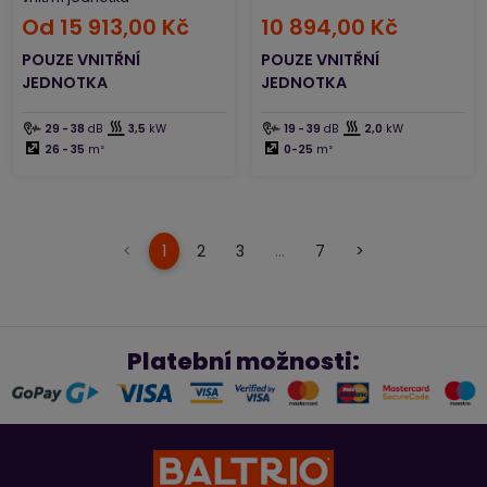
Od
15 913,00 Kč
10 894,00 Kč
POUZE VNITŘNÍ
POUZE VNITŘNÍ
JEDNOTKA
JEDNOTKA
29 - 38
dB
3,5
kW
19 - 39
dB
2,0
kW
26 - 35
m²
0-25
m²
(current)
<
1
2
3
…
7
>
Platební možnosti: