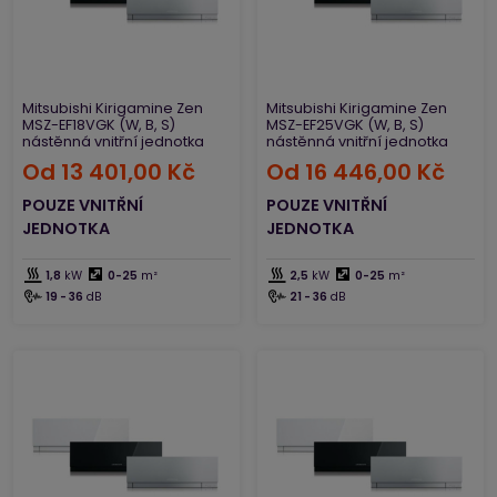
Volbou vhodného klimatizačního systému budou mít
vaše byty, domy či kancelářské prostory příjemnou a
optimální teplotu i v létě během horkých dnů. Nástěnné
klimatizační jednotky jsou perfektním řešením do
domácností, parapetní jednotky jsou ideální volbou do
Mitsubishi Kirigamine Zen
Mitsubishi Kirigamine Zen
MSZ-EF18VGK (W, B, S)
MSZ-EF25VGK (W, B, S)
podkrovních pokojů, podstropní jednotky jsou určeny
nástěnná vnitřní jednotka
nástěnná vnitřní jednotka
především jako chlazení do obchodů, restaurací či
Od
13 401,00 Kč
Od
16 446,00 Kč
kanceláří, a kazetové zase do velkých místností s
vysokými stropy.
POUZE VNITŘNÍ
POUZE VNITŘNÍ
JEDNOTKA
JEDNOTKA
1,8
kW
0-25
m²
2,5
kW
0-25
m²
19 - 36
dB
21 - 36
dB