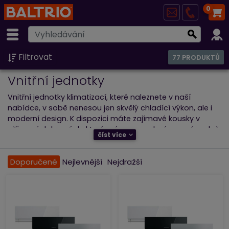
0
Filtrovat
77 PRODUKTŮ
Vnitřní jednotky
Vnitřní jednotky klimatizací, které naleznete v naší
nabídce, v sobě nenesou jen skvělý chladící výkon, ale i
moderní design. K dispozici máte zajímavé kousky v
příjemných barvách, které svým provedením nenápadně
číst více
zapadnou do každého interiéru. Všichni výrobci nabízejí
tyto interiérové ​​klimatizační jednotky ve více tvarech i
rozměrech. Kromě estetického hlediska je samozřejmě
Doporučené
Nejlevnější
Nejdražší
kladen důraz i na technické parametry. Jednotlivé části
těchto zařízení jsou navrhovány tak, aby byly plně
funkční, energeticky účinné, kvalitní, přispívaly k vysoké
účinnosti při chlazení interiéru a vyhověly všem vašim
požadavkům.