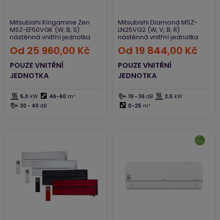
Mitsubishi Kirigamine Zen
Mitsubishi Diamond MSZ-
MSZ-EF50VGK (W, B, S)
LN25VG2 (W, V, B, R)
nástěnná vnitřní jednotka
nástěnná vnitřní jednotka
Od
25 960,00 Kč
Od
19 844,00 Kč
POUZE VNITŘNÍ
POUZE VNITŘNÍ
JEDNOTKA
JEDNOTKA
5,0
kW
46-60
m²
19 - 36
dB
2,5
kW
30 - 40
dB
0-25
m²