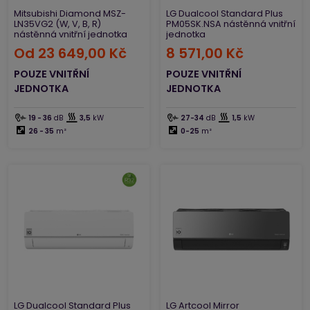
Mitsubishi Diamond MSZ-
LG Dualcool Standard Plus
LN35VG2 (W, V, B, R)
PM05SK.NSA nástěnná vnitřní
nástěnná vnitřní jednotka
jednotka
Od
23 649,00 Kč
8 571,00 Kč
POUZE VNITŘNÍ
POUZE VNITŘNÍ
JEDNOTKA
JEDNOTKA
19 - 36
dB
3,5
kW
27-34
dB
1,5
kW
26 - 35
m²
0-25
m²
LG Dualcool Standard Plus
LG Artcool Mirror