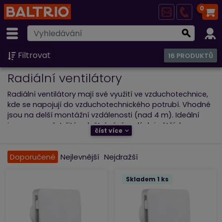
0
Filtrovat
16 PRODUKTŮ
Radiální ventilátory
Radiální ventilátory mají své využití ve vzduchotechnice,
kde se napojují do vzduchotechnického potrubí. Vhodné
jsou na delší montážní vzdálenosti (nad 4 m). Ideální
jsou pro nepřetržité odvětrávání malých i větších
číst více
místností. Mají vyšší statický tlak.
Doporučené
Nejlevnější
Nejdražší
Skladem 1 ks