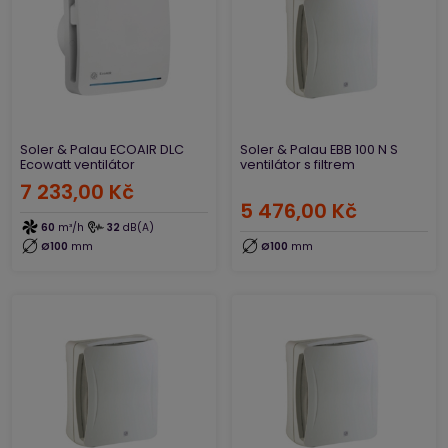
Soler & Palau ECOAIR DLC
Soler & Palau EBB 100 N S
Ecowatt ventilátor
ventilátor s filtrem
7 233,00 Kč
5 476,00 Kč
60
m³/h
32
dB(A)
Ø100
mm
Ø100
mm