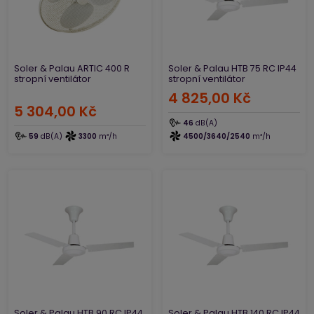
často se s nimi setkáváme například i v čekárně u lékaře.
V prodeji v našem e-shopu si vyberte ventilátor, který
Vám nejvíce vyhovuje.
Soler & Palau ARTIC 400 R
Soler & Palau HTB 75 RC IP44
stropní ventilátor
stropní ventilátor
4 825,00 Kč
5 304,00 Kč
46
dB(A)
59
dB(A)
3300
m³/h
4500/3640/2540
m³/h
Soler & Palau HTB 90 RC IP44
Soler & Palau HTB 140 RC IP44