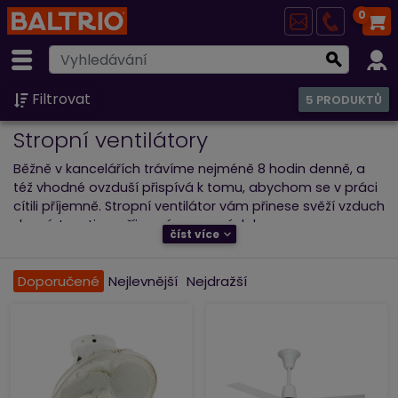
0
Filtrovat
5 PRODUKTŮ
Stropní ventilátory
Běžně v kancelářích trávíme nejméně 8 hodin denně, a
též vhodné ovzduší přispívá k tomu, abychom se v práci
cítili příjemně. Stropní ventilátor vám přinese svěží vzduch
do místnosti a zpříjemní pracovní dobu.
číst více
Tento klasický druh ventilátoru známý již ze starých
detektivních filmů má v dnešní době moderní a
Doporučené
Nejlevnější
Nejdražší
nenápadné designové provedení. Ventilací shora
ochlazuje vzduch v celé místnosti.
Stropní ventilátory jsou vhodné do prostorů, kde jsou
vyšší stropy, hodí se jak do ložnice, tak i do
konferenčních, společenských či průmyslových místnosti,