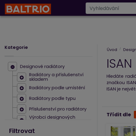
Designové radiáto
Kategorie
Úvod
Design
ISAN
Designové radiátory
Radiátory a příslušenství
Hledáte radiá
skladem
značkou ISAN 
Radiátory podle umístění
ISAN je nejv
Radiátory podle typu
Hlavním cílem
ISAN zaručuj
Příslušenství pro radiátory
příznivce si 
Třídit dle
Výrobci designových
radiátorů
Společnost IS
ZEHNDER
Filtrovat
je pro spol