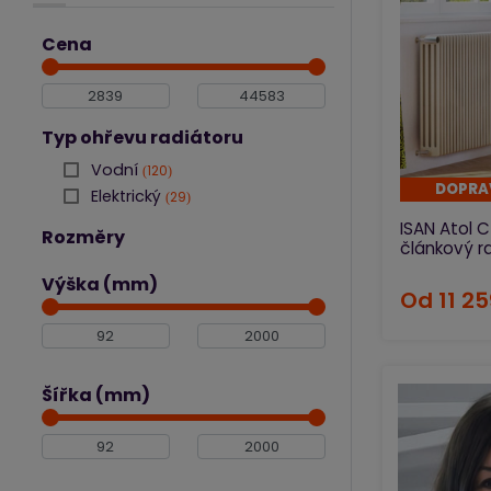
KERMI
odpovídají i 
TERMA
Cena
ISAN nabízí 
IRSAP
ISAN Atol a r
ISAN
RADOX
Typ ohřevu radiátoru
P.M.H.
INSTAL-PROJEKT
Vodní
120
DOPRA
TUBOTECH
Elektrický
29
ISAN Atol 
Rozměry
článkový r
Výška (mm)
Od
11 2
Šířka (mm)