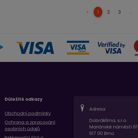
(current)
<
1
2
3
…
Důležité odkazy
Adresa
Obchodní podmínky
Dobráklíma, s.r.o.
Ochrana a zpracování
Mariánské náměstí 61
osobních údajů
617 00 Brno
Reklamační řád a