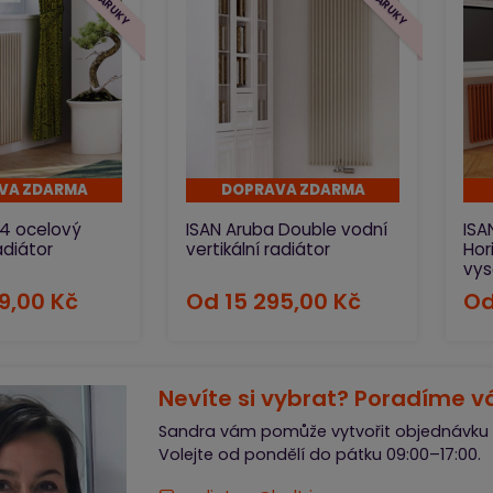
těm nejpřísnějším kritériím a standardům.
širokou nabídku koupelnových a designových radiátorů ISAN Mel
etro radiátorů z vinutých trubek ISAN Spiral. Kromě toho máte
VA ZDARMA
DOPRAVA ZDARMA
C4 ocelový
ISAN Aruba Double vodní
ISA
adiátor
vertikální radiátor
Hor
vy
59,00 Kč
Od
15 295,00 Kč
O
Nevíte si vybrat? Poradíme v
Sandra vám pomůže vytvořit objednávku 
Volejte od pondělí do pátku 09:00–17:00.