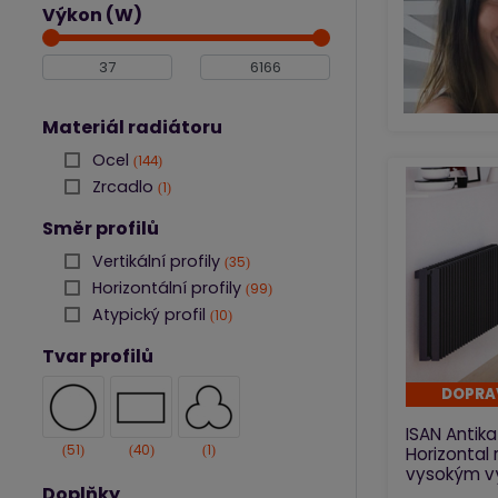
Výkon (W)
Materiál radiátoru
Ocel
144
Zrcadlo
1
Směr profilů
Vertikální profily
35
Horizontální profily
99
Atypický profil
10
Tvar profilů
DOPRA
ISAN Antik
51
40
1
Horizontal 
vysokým 
Doplňky