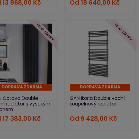
d
13 868,00 Kč
Od
18 640,00 Kč
12 LET ZÁRUKY
12 LET ZÁRUKY
DOPRAVA ZDARMA
DOPRAVA ZDARMA
N Octava Double
ISAN Ikaria Double vodní
ní radiátor s vysokým
koupelnový radiátor
konem
d
17 383,00 Kč
Od
9 428,00 Kč