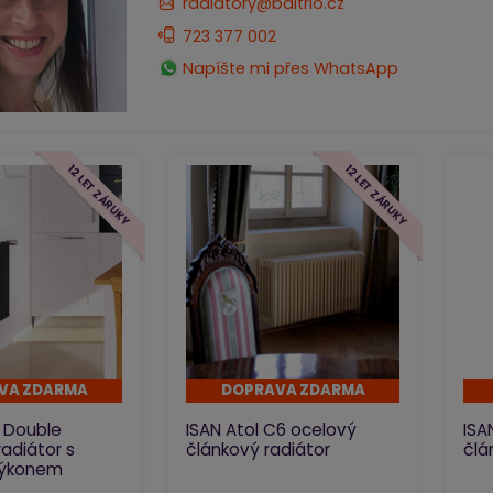
radiatory@baltrio.cz
723 377 002
Napíšte mi přes WhatsApp
12 LET ZÁRUKY
12 LET ZÁRUKY
VA ZDARMA
DOPRAVA ZDARMA
a Double
ISAN Atol C6 ocelový
ISA
radiátor s
článkový radiátor
člá
výkonem