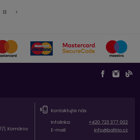
13
>
Kontaktujte nás
Infolinka:
+420 723 377 002
7/1, Komárov
E-mail:
info@baltrio.cz