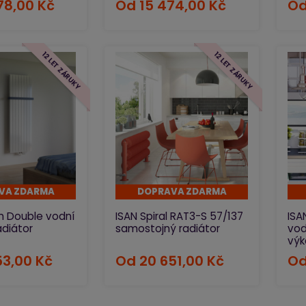
78,00 Kč
Od
15 474,00 Kč
O
12 LET ZÁRUKY
12 LET ZÁRUKY
VA ZDARMA
DOPRAVA ZDARMA
m Double vodní
ISAN Spiral RAT3-S 57/137
ISA
adiátor
samostojný radiátor
vod
vý
53,00 Kč
Od
20 651,00 Kč
O