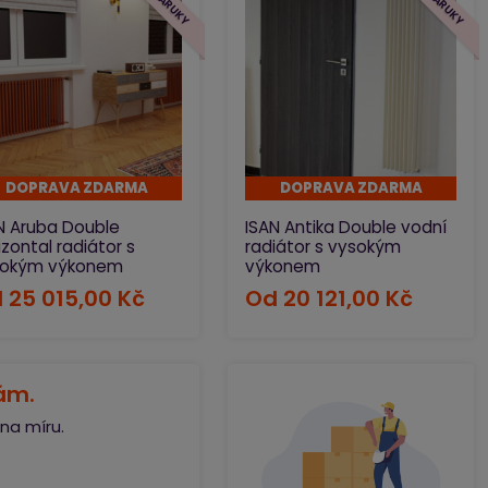
ody, lamelových radiátorů ISAN Exact, článkových radiátorů
 možnost výroby radiátorů na míru dle vašich představ.
DOPRAVA ZDARMA
DOPRAVA ZDARMA
N Aruba Double
ISAN Antika Double vodní
izontal radiátor s
radiátor s vysokým
sokým výkonem
výkonem
d
25 015,00 Kč
Od
20 121,00 Kč
ám.
na míru.