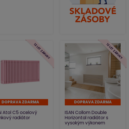
12 LET ZÁRUKY
12 LET ZÁRUKY
DOPRAVA ZDARMA
DOPRAVA ZDARMA
N Atol C5 ocelový
ISAN Collom Double
nkový radiátor
Horizontal radiátor s
vysokým výkonem