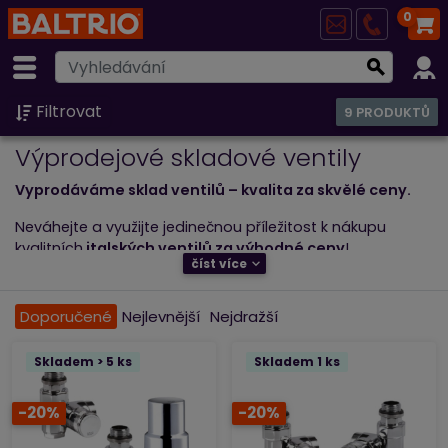
0
Filtrovat
9 PRODUKTŮ
Výprodejové skladové ventily
Vyprodáváme sklad ventilů – kvalita za skvělé ceny.
Neváhejte a využijte jedinečnou příležitost k nákupu
kvalitních
italských ventilů za výhodné ceny
!
číst více
Nečekejte, až bude pozdě – objednejte si ještě dnes a
využijte tuto neopakovatelnou šanci!
Doporučené
Nejlevnější
Nejdražší
Skladem > 5 ks
Skladem 1 ks
-20%
-20%