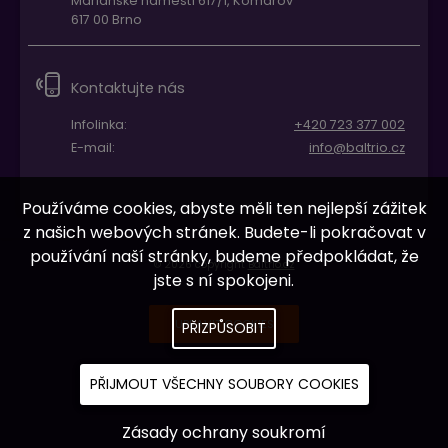
Mariánské náměstí 617/1, Komárov
617 00 Brno
Kontaktujte nás
Infolinka:
+420 723 377 002
E-mail:
info@baltrio.cz
Používáme cookies, abyste měli ten nejlepší zážitek
z našich webových stránek. Budete-li pokračovat v
používání naší stránky, budeme předpokládat, že
© 2026 copyright
Baltrio.cz
jste s ní spokojeni.
UPRAVIT COOKIES
PŘIZPŮSOBIT
PŘIJMOUT VŠECHNY SOUBORY COOKIES
Zásady ochrany soukromí