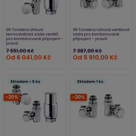
SR Tondera úhlová
SR Tondera rohová ventilová
termostatická sada ventilů
sada pro kombinované
pro kombinované připojení -
připojení – pravá
pravá
7 551,00 Kč
7 387,00 Kč
Od
6 041,00 Kč
Od
5 910,00 Kč
Skladem > 5 ks
Skladem 1 ks
-20%
-20%