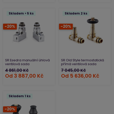
Skladem > 5 ks
Skladem 2 ks
-20%
-20%
SR Esedra manuální úhlová
SR Old Style termostatická
ventilová sada
přímá ventilová sada
4 861,00 Kč
7 045,00 Kč
Od
3 887,00 Kč
Od
5 636,00 Kč
Skladem 1 ks
-20%