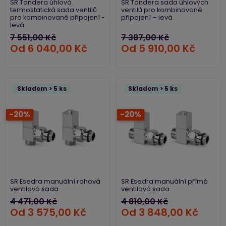
SR Tondera úhlová
SR Tondera sada úhlových
termostatická sada ventilů
ventilů pro kombinované
pro kombinované připojení -
připojení – levá
levá
7 551,00 Kč
7 387,00 Kč
Od
6 040,00 Kč
Od
5 910,00 Kč
Skladem > 5 ks
Skladem > 5 ks
-20%
-20%
SR Esedra manuální rohová
SR Esedra manuální přímá
ventilová sada
ventilová sada
4 471,00 Kč
4 810,00 Kč
Od
3 575,00 Kč
Od
3 848,00 Kč