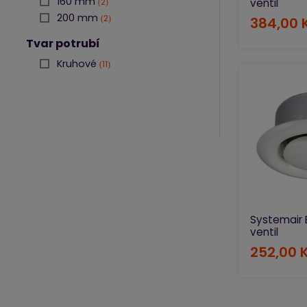
160 mm
ventil
2
200 mm
2
384,00 
Tvar potrubí
Kruhové
11
Systemair 
ventil
252,00 