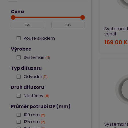
Výrobci klimatizací
Cena
Fancoil
Distribuční elementy
Systemair 
ventil
Difuzory
Pouze skladem
169,00 K
Talířové ventily
Výrobce
Přívodní plastové
Systemair
11
ventily
Odvodní plastové
Typ difuzoru
ventily
Přívodní kovové
Odvodní
11
ventily
Odvodní kovové
Druh difuzoru
ventily
Nástěnný
11
Mřížky do exteriéru
Průměr potrubí DP (mm)
Montážní materiál
100 mm
Čištění a dezinfekce
2
klimatizace
125 mm
2
Systemair 