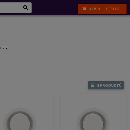
Infolinka
+420 723 377 002
Přihlášení
Registrace
KOŠÍK
0,00 Kč
í
Péče o vzduch
tily
11 PRODUKTŮ