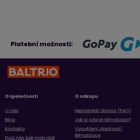
Platební možnosti:
O společnosti
O nákupu
O nás
Nejčastější dotazy (FAQ)
Blog
Jak si vybrat klimatizaci?
Kontakty
Vysvětlení vlastností
klimatizace
Proč nás lidé mají rádi