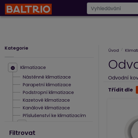
Designové radiáto
Kategorie
Úvod
Klimat
Odvo
Klimatizace
Nástěnné klimatizace
Odvodní kov
Parapetní klimatizace
Třídit dle
Podstropní klimatizace
Kazetové klimatizace
Kanálové klimatizace
Příslušenství ke klimatizacím
Multisplit
Filtrovat
Třídy klimatizací