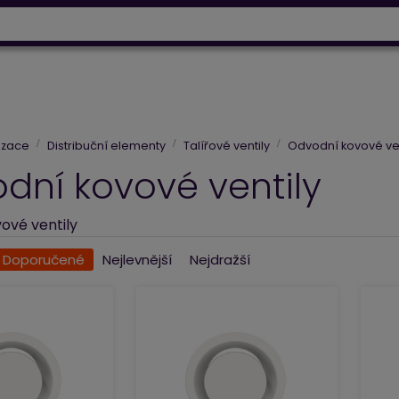
info@baltrio.cz
ry
Klimatizace
Tepelná čerpadla
Elektrické vytápěn
izace
Distribuční elementy
Talířové ventily
Odvodní kovové ven
dní kovové ventily
ové ventily
Doporučené
Nejlevnější
Nejdražší