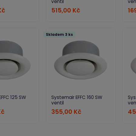
ventil
ven
Kč
515,00 Kč
16
Skladem 3 ks
EFFC 125 SW
Systemair EFFC 160 SW
Sys
ventil
ven
Kč
355,00 Kč
45