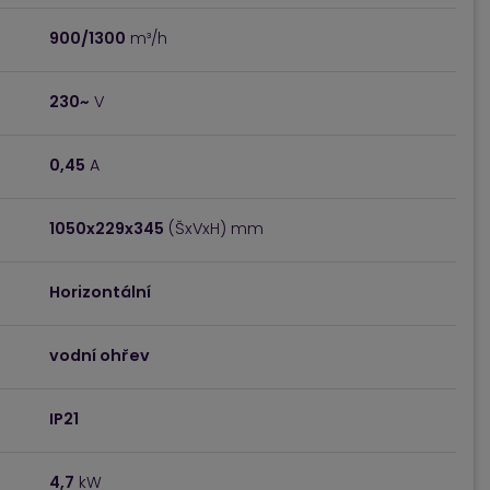
900/1300
m³/h
230~
V
0,45
A
1050x229x345
(ŠxVxH) mm
Horizontální
vodní ohřev
IP21
4,7
kW