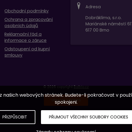
Adresa
Obchodní podmínky
Dobráklíma, s.r.o.
Ochrana a zpracování
Mariánské náměstí 61
osobních údajů
617 00 Brno
Reklamační řád a
informace o záruce
Odstoupení od kupní
smlouvy
© 2026 copyright
Baltrio.cz
 z našich webových stránek. Budete-li pokračovat v použí
UPRAVIT COOKIES
spokojeni.
PŘIZPŮSOBIT
PŘIJMOUT VŠECHNY SOUBORY COOKIES