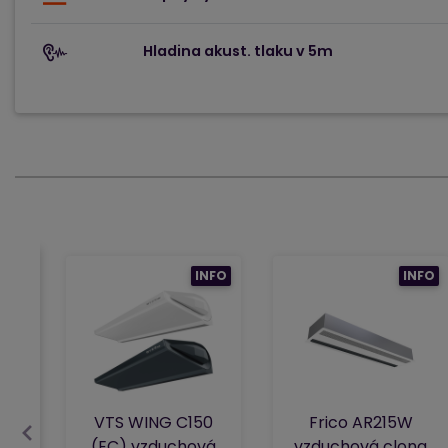
Hladina akust. tlaku v 5m
INFO
INFO
VTS WING C150
Frico AR215W
(EC) vzduchová
vzduchová clona