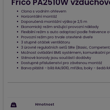
Frico
PA2510W vzduchová
Clona s vodním ohřevem
Horizontální montáž
Doporučená montážní výška je 2,5 m
Ekonomický režim snižující provozní náklady
Flexibilní režim s auto adaptací podle frekvence o
Provozní režim pro trvale otevřené dveře
3 stupně otáček ventilátoru
3 úrovně regulačních setů SIRe (Basic, Competen
Možnost ovládání BMS systémem, komunikační p
Stěnové konzoly jsou součástí dodávky
Dostupné příslušenství pro závěsnou montáž
Barva pláště - bílá RAL9010, mřížka, boky - šedá 
Hmotnost