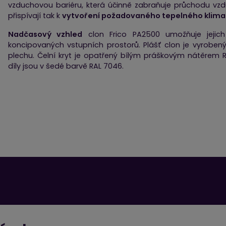
vzduchovou bariéru, která účinně zabraňuje průchodu vzd
přispívají tak k
vytvoření požadovaného tepelného klimatu
Nadčasový vzhled
clon Frico PA2500 umožňuje jejich
koncipovaných vstupních prostorů. Plášť clon je vyrobe
plechu. Čelní kryt je opatřený bílým práškovým nátěrem R
díly jsou v šedé barvě RAL 7046.