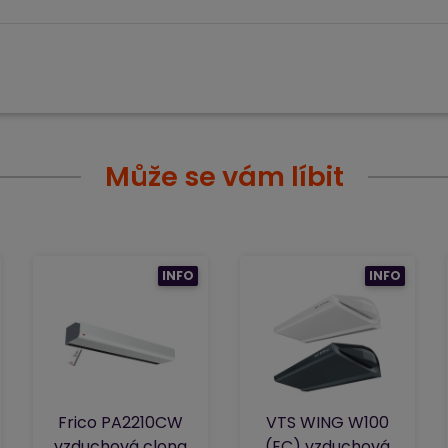
Může se vám líbit
INFO
INFO
Frico PA2210CW
VTS WING W100
vzduchová clona
(EC) vzduchová