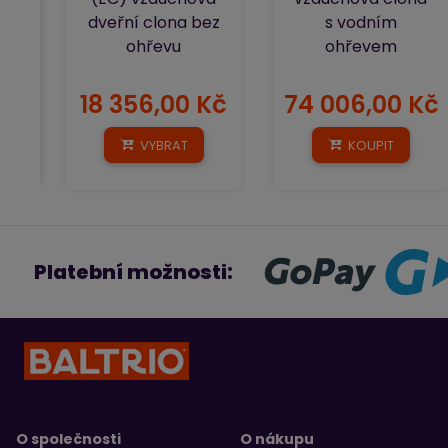
dveřní clona bez
s vodním
ohřevu
ohřevem
18 356,00 Kč
74 006,00 Kč
VYBRAT
KOUPIT
Platební možnosti:
O společnosti
O nákupu