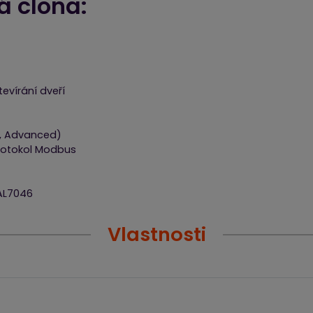
 clona:
tevírání dveří
t, Advanced)
rotokol Modbus
RAL7046
Vlastnosti