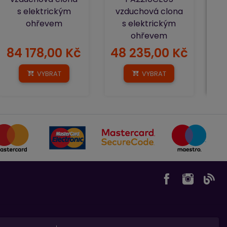
s elektrickým
vzduchová clona
ohřevem
s elektrickým
ohřevem
84 178,00 Kč
48 235,00 Kč
2
VYBRAT
VYBRAT