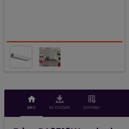
INFO
KE STAŽENÍ
DOPLŇKY