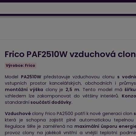
info@baltrio.cz
ry
Klimatizace
Tepelná čerpadla
Elektrické vytápěn
Frico PAF2510W vzduchová clo
Výrobce:
Frico
Model
PA2510W
představuje vzduchovou clonu
s vodn
vstupních prostor kancelářských, obchodních i průmys
montážní výška
clony je
2,5 m
. Tento model má
šířk
vzhledem lze zakomponovat do většiny interiérů.
Konz
standardní
součástí dodávky.
Vzduchové
clony Frico PA2500 patří k nové generaci clon
která je schopna zajistit plně automatickou tepelnou
Regulace SIRe je zaměřená na
maximální úsporu energi
provoz clony na jakékoli vnitřní a vnější teplotní podmí