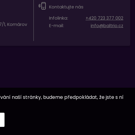
Kontaktujte nás
Infolinka:
+420 723 377 002
7/1, Komárov
E-mail:
info@baltrio.cz
vání naší stránky, budeme předpokládat, že jste s ní