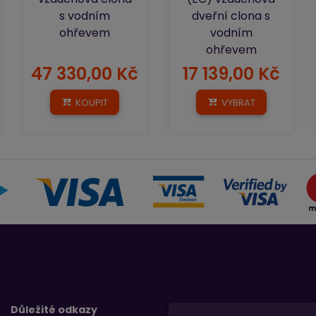
s vodním
dveřní clona s
ohřevem
vodním
ohřevem
47 330,00 Kč
17 139,00 Kč
KOUPIT
VYBRAT
Důležité odkazy