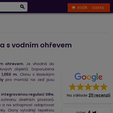
Infolinka
+420 723 377 002
Přihlášení
Registrace
KOŠÍK
0,00 Kč
í
Péče o vzduch
na s vodním ohřevem
ím ohřevem
. Je vhodná do
lových objektů. Doporučená
u 1,050 m.
Clonu s klasickým
oly
pro montáž na zeď jsou
s integrovanou regulací SIRe
,
Na základe
211 recenzií
 ochranu dveřních prostorů.
e
a na schopnost adaptovat
nky. Clony vytvářejí tepelnou
Sdílet: