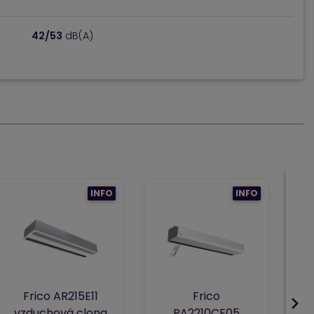
42/53
dB(A)
INFO
INFO
Frico AR215E11
Frico
vzduchová clona
PA2210CE05