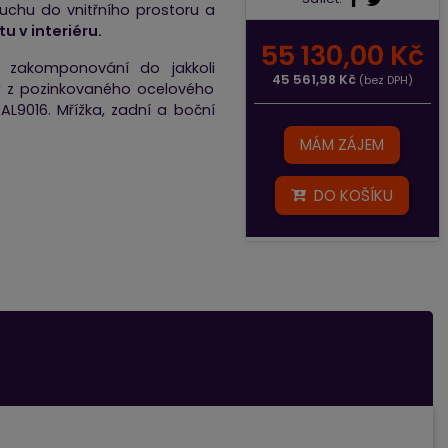
uchu do vnitřního prostoru a
 v interiéru.
55 130,00 Kč
 zakomponování do jakkoli
45 561,98 Kč
(bez DPH)
ný z pozinkovaného ocelového
AL9016. Mřížka, zadní a boční
MÁM ZÁJEM
DO KOŠÍKU