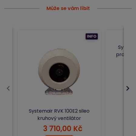
Může se vám líbit
INFO
Systema
profilov
pl
Systemair RVK 100E2 sileo
kruhový ventilátor
3 710,00 Kč
10