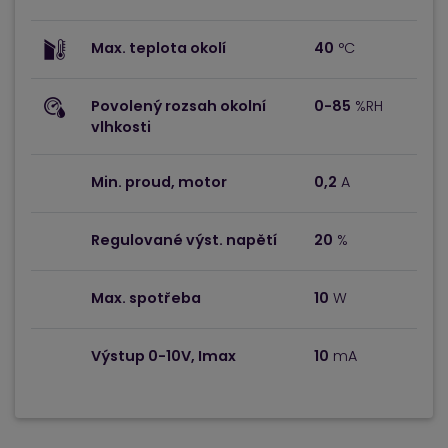
Max. teplota okolí
40
°C
Povolený rozsah okolní
0-85
%RH
vlhkosti
Min. proud, motor
0,2
A
Regulované výst. napětí
20
%
Max. spotřeba
10
W
Výstup 0-10V, Imax
10
mA