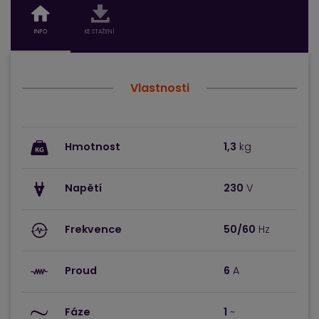
INFO
KE STAŽENÍ
Vlastnosti
Hmotnost
1,3
kg
Napětí
230
V
Frekvence
50/60
Hz
Proud
6
A
Fáze
1
~