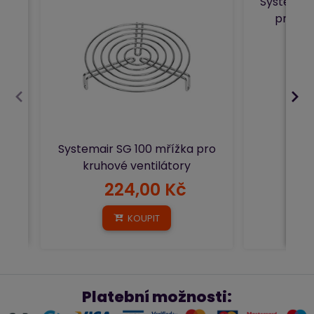
Systemair
pro kr
Systemair SG 100 mřížka pro
kruhové ventilátory
224,00 Kč
38
KOUPIT
Platební možnosti: