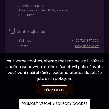
Dobráklíma, s.r.o.
Mariánské náměstí 617/1, Komárov
617 00 Brno
Kontaktujte nás
Infolinka:
+420 723 377 002
E-mail:
info@baltrio.cz
Používáme cookies, abyste měli ten nejlepší zážitek
z našich webových stránek. Budete-li pokračovat v
používání naší stránky, budeme předpokládat, že
© 2026 copyright
Baltrio.cz
jste s ní spokojeni.
UPRAVIT COOKIES
PŘIZPŮSOBIT
PŘIJMOUT VŠECHNY SOUBORY COOKIES