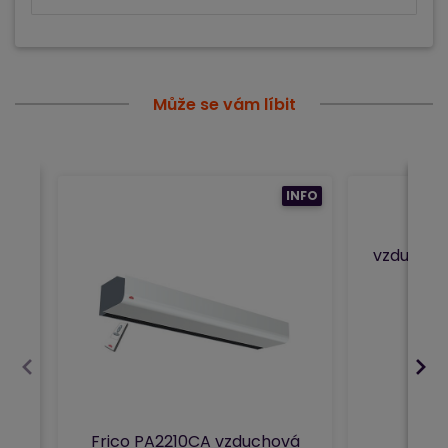
Může se vám líbit
INFO
Frico
vzduchov
Frico PA2210CA vzduchová