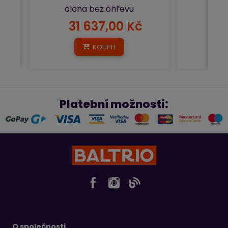
clona bez ohřevu
31 637,00 Kč
52
KOUPIT
Platební možnosti:
O společnosti