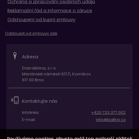
Ochrana a zpracování osobních údajů
Reklamační řád a informace o záruce
Odstoupení od kupní smlouvy
Odstoupit od smlouvy zde
Adresa
Dobráklíma, s.r.o.
Mariánské náměstí 617/1, Komárov
617 00 Brno
Kontaktujte nás
Infolinka:
+420 723 377 002
E-mail:
info@baltrio.cz
Používáme cookies, abyste měli ten nejlepší zážitek