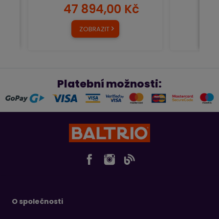
47 894,00 Kč
55
ZOBRAZIT
Platební možnosti:
O společnosti