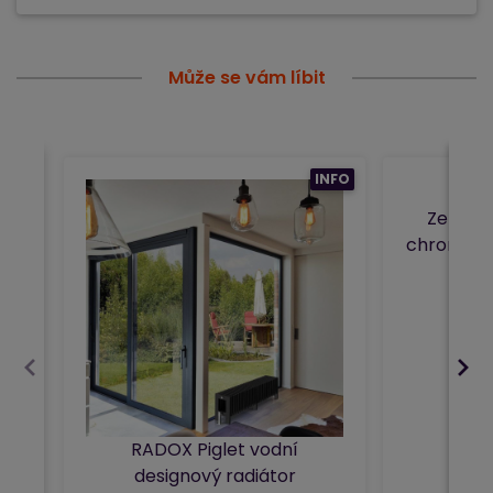
Může se vám líbit
INFO
Zehnder
chromový 
RADOX Piglet vodní
designový radiátor