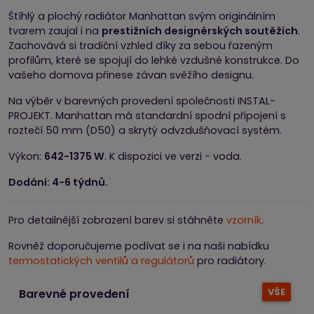
Štíhlý a plochý radiátor Manhattan svým originálním
tvarem zaujal i na
prestižních designérských soutěžích
.
Zachovává si tradiční vzhled díky za sebou řazeným
profilům, které se spojují do lehké vzdušné konstrukce. Do
vašeho domova přinese závan svěžího designu.
Na výběr v barevných provedení společnosti INSTAL-
PROJEKT. Manhattan má standardní spodní připojení s
roztečí 50 mm (D50) a skrytý odvzdušňovací systém.
Výkon:
642-1375 W
. K dispozici ve verzi - voda.
Dodání: 4-6 týdnů.
Pro detailnější zobrazení barev si stáhněte
vzorník
.
Rovněž doporučujeme podívat se i na naši nabídku
termostatických ventilů a regulátorů
pro radiátory.
VŠE
Barevné provedení