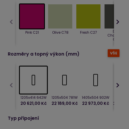
Dark
Pink C21
Olive C78
Fresh C27
Chocolate
C65
VŠE
Rozměry a topný výkon (mm)
1205x414 642W
1205x504 781W
1405x504 902W
1205x59
20 621,00 Kč
22 189,00 Kč
22 973,00 Kč
23 522,
Typ připojení