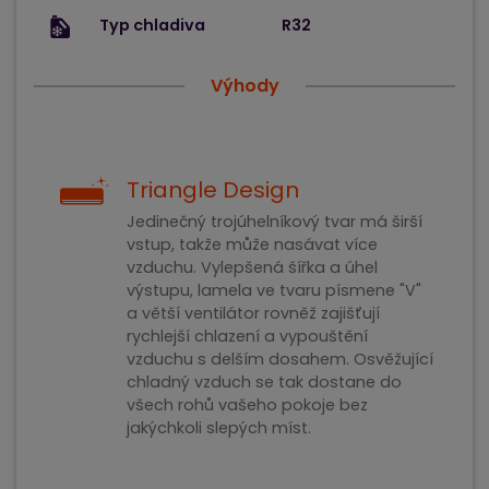
Typ chladiva
R32
Výhody
Triangle Design
Jedinečný trojúhelníkový tvar má širší
vstup, takže může nasávat více
vzduchu. Vylepšená šířka a úhel
výstupu, lamela ve tvaru písmene "V"
a větší ventilátor rovněž zajišťují
rychlejší chlazení a vypouštění
vzduchu s delším dosahem. Osvěžující
chladný vzduch se tak dostane do
všech rohů vašeho pokoje bez
jakýchkoli slepých míst.