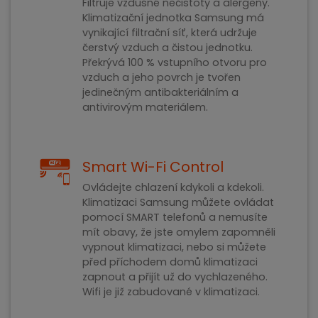
Filtruje vzdušné nečistoty a alergeny.
Klimatizační jednotka Samsung má
vynikající filtrační síť, která udržuje
čerstvý vzduch a čistou jednotku.
Překrývá 100 % vstupního otvoru pro
vzduch a jeho povrch je tvořen
jedinečným antibakteriálním a
antivirovým materiálem.
Smart Wi-Fi Control
Ovládejte chlazení kdykoli a kdekoli.
Klimatizaci Samsung můžete ovládat
pomocí SMART telefonů a nemusíte
mít obavy, že jste omylem zapomněli
vypnout klimatizaci, nebo si můžete
před příchodem domů klimatizaci
zapnout a přijít už do vychlazeného.
Wifi je již zabudované v klimatizaci.