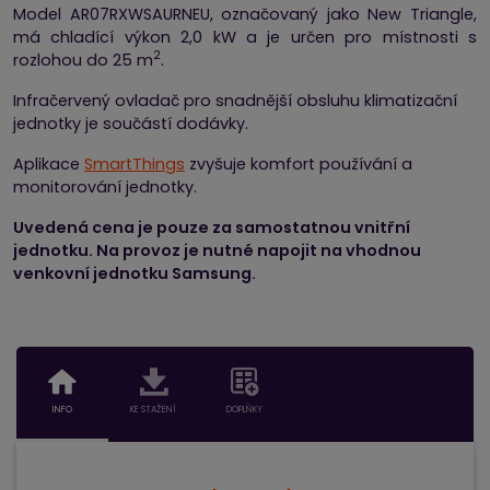
Model AR07RXWSAURNEU, označovaný jako New Triangle,
má chladící výkon 2,0 kW a je určen pro místnosti s
2
rozlohou do 25 m
.
Infračervený ovladač pro snadnější obsluhu klimatizační
jednotky je součástí dodávky.
Aplikace
SmartThings
zvyšuje komfort používání a
monitorování jednotky.
Uvedená cena je pouze za samostatnou vnitřní
jednotku. Na provoz je nutné napojit na vhodnou
venkovní jednotku Samsung.
INFO
KE STAŽENÍ
DOPLŇKY