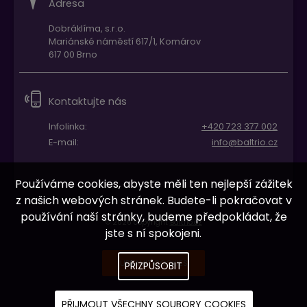
Adresa
Dobráklíma, s.r.o.
Mariánské náměstí 617/1, Komárov
617 00 Brno
Kontaktujte nás
Infolinka:
+420 723 377 002
E-mail:
info@baltrio.cz
Používáme cookies, abyste měli ten nejlepší zážitek
z našich webových stránek. Budete-li pokračovat v
používání naší stránky, budeme předpokládat, že
© 2026 copyright
Baltrio.cz
jste s ní spokojeni.
UPRAVIT COOKIES
PŘIZPŮSOBIT
PŘIJMOUT VŠECHNY SOUBORY COOKIES