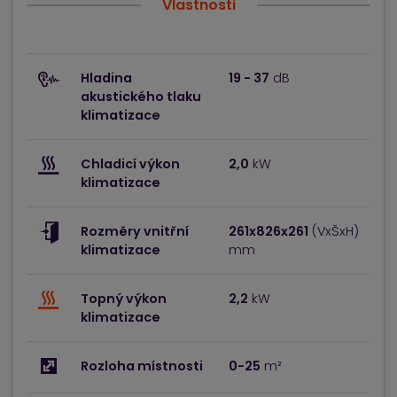
Vlastnosti
Hladina
19 - 37
dB
akustického tlaku
klimatizace
Chladicí výkon
2,0
kW
klimatizace
Rozměry vnitřní
261x826x261
(VxŠxH)
klimatizace
mm
Topný výkon
2,2
kW
klimatizace
Rozloha místnosti
0-25
m²