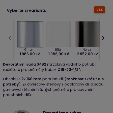
VŠE
Vyberte si variantu
Chrom
Bílá
Nerez
1 986,00 Kč
1 986,00 Kč
2 952,00 Kč
4 5
Dekorativní sada 0492
na zakrytí vodního potrubí
radiátorů pro průměry trubek
Ø18-20-1/2".
Obsahuje 2x
160 mm
potrubní díl (
možnost zkrátit dle
potřeby
), 2x čtvercový stěnový / podlahový díl a sadu
gumových těsnění různých průměrů pro upevnění
potrubních dílů.
Poradíme vám