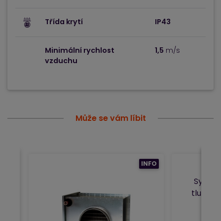
Třída krytí
IP43
Minimální rychlost
1,5
m/s
vzduchu
Může se vám líbit
INFO
System
tlumič 