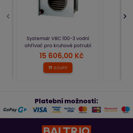
Systemair VBC 100-3 vodní
ohřívač pro kruhové potrubí
15 606,00 Kč
3
KOUPIT
Platební možnosti: