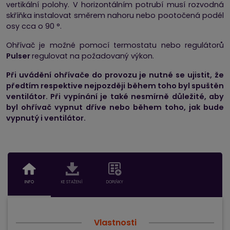
vertikální polohy. V horizontálním potrubí musí rozvodná
skříňka instalovat směrem nahoru nebo pootočená podél
osy cca o 90 °.
Ohřívač je možné pomocí termostatu nebo regulátorů
Pulser
regulovat na požadovaný výkon.
Při uvádění ohřívače do provozu je nutné se ujistit, že
předtím respektive nejpozději během toho byl spuštěn
ventilátor. Při vypínání je také nesmírně důležité, aby
byl ohřívač vypnut dříve nebo během toho, jak bude
vypnutý i ventilátor.
INFO
KE STAŽENÍ
DOPLŇKY
Vlastnosti