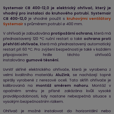
Systemair CB 400-12,0 je elektrický ohřívač, který je
vhodný pro instalaci do kruhového potrubí. Systemair
CB 400-12,0
je vhodné použít s
kruhovými ventilátory
Systemair
s průměrem potrubí ø 400 mm.
V ohřívači je zabudována
protipožární ochrana
, která má
přednastavený 120 °C ruční restart a také
ochrana proti
přehřátí ohřívače
, která má přednastavený automatický
restart při 60 °C. Pro zvýšení bezpečnosti je také v každém
připojovacím hrdle těchto ohřívačů
instalováno
gumové těsnění.
Uvnitř skříně elektrického ohřívače, která je vyrobena z
velmi kvalitního materiálu
AluZink
, se nacházejí topné
spirály vyrobené z nerezové oceli. Tato skříň ohřívače je
kalibrovaná na
montáž směrem nahoru
. Montáž v
opačném směru je přísně zakázána kvůli vysoké
pravděpodobnosti, kdy nastane nebezpečná situace s
vysokým bezpečnostním rizikem.
Ohřívač je možné instalovat do horizontální nebo