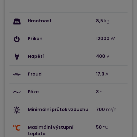
Hmotnost
8,5
kg
Příkon
12000
W
Napětí
400
V
Proud
17,3
A
Fáze
3
~
Minimální průtok vzduchu
700
m³/h
Maximální výstupní
50
°C
teplota