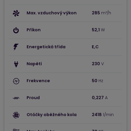
Max. vzduchový výkon
285
m³/h
Příkon
52,1
W
Energetická třída
E,C
Napětí
230
V
Frekvence
50
Hz
Proud
0,227
A
Otáčky oběžného kola
2418
1/min