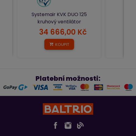
Systemair KVK DUO 125
kruhový ventilátor
34 666,00 Kč
11
KOUPIT
Platební možnosti: