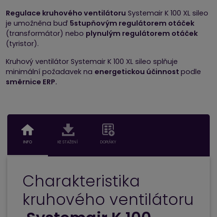
Regulace kruhového ventilátoru
Systemair K 100 XL sileo
je umožněna buď
5stupňovým regulátorem otáček
(transformátor) nebo
plynulým regulátorem otáček
(tyristor).
Kruhový ventilátor Systemair K 100 XL sileo splňuje
minimální požadavek na
energetickou účinnost
podle
směrnice ERP.
INFO
KE STAŽENÍ
DOPLŇKY
Charakteristika
kruhového ventilátoru