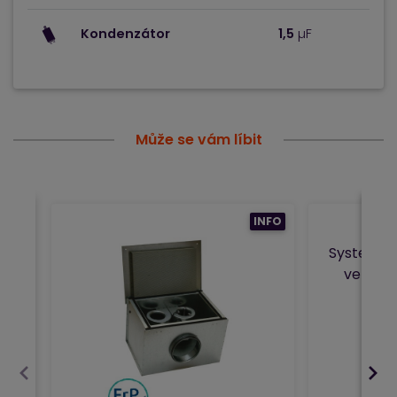
Kondenzátor
1,5
µF
Může se vám líbit
INFO
Systemair
ventilá