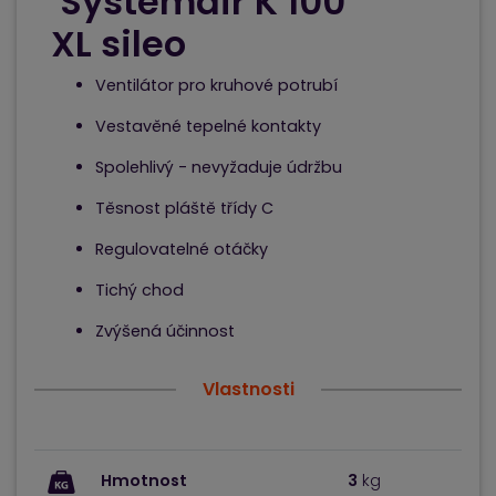
Systemair K 100
XL sileo
Ventilátor pro kruhové potrubí
Vestavěné tepelné kontakty
Spolehlivý - nevyžaduje údržbu
Těsnost pláště třídy C
Regulovatelné otáčky
Tichý chod
Zvýšená účinnost
Vlastnosti
Hmotnost
3
kg