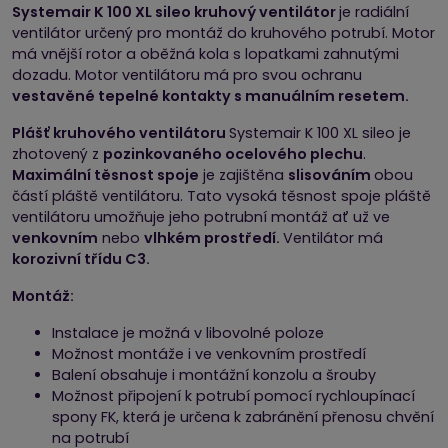
Systemair K 100 XL sileo kruhový ventilátor
je radiální
ventilátor určený pro montáž do kruhového potrubí. Motor
má vnější rotor a oběžná kola s lopatkami zahnutými
dozadu. Motor ventilátoru má pro svou ochranu
vestavěné tepelné kontakty s manuálním resetem.
Plášť kruhového ventilátoru
Systemair K 100 XL sileo je
zhotovený z
pozinkovaného ocelového plechu
.
Maximální těsnost spoje
je zajištěna
slisováním
obou
částí pláště ventilátoru. Tato vysoká těsnost spoje pláště
ventilátoru umožňuje jeho potrubní montáž ať už ve
venkovním
nebo
vlhkém prostředí.
Ventilátor má
korozivní třídu C3.
Montáž:
Instalace je možná v libovolné poloze
Možnost montáže i ve venkovním prostředí
Balení obsahuje i montážní konzolu a šrouby
Možnost připojení k potrubí pomocí rychloupínací
spony FK, která je určena k zabránění přenosu chvění
na potrubí