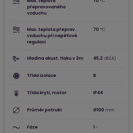
Max. teplota
70
°C
přepravovaného
vzduchu
Max. teplota přeprav.
70
°C
vzduchu při napěťové
regulaci
Hladina akust. tlaku v 3m
45,2
dB(A)
Třída izolace
B
Třída krytí, motor
IP44
Průměr potrubí
Ø100
mm
Fáze
1
~