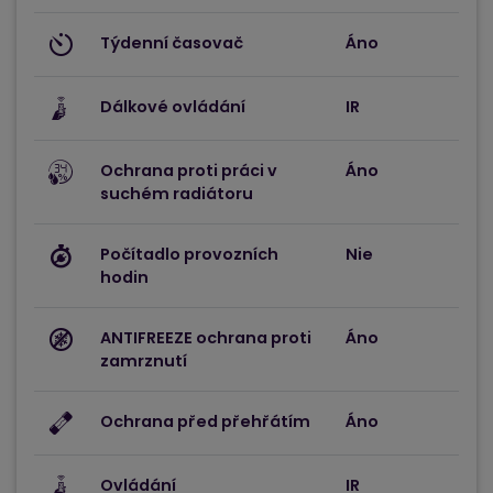
Týdenní časovač
Áno
Dálkové ovládání
IR
Ochrana proti práci v
Áno
suchém radiátoru
Počítadlo provozních
Nie
hodin
ANTIFREEZE ochrana proti
Áno
zamrznutí
Ochrana před přehřátím
Áno
Ovládání
IR