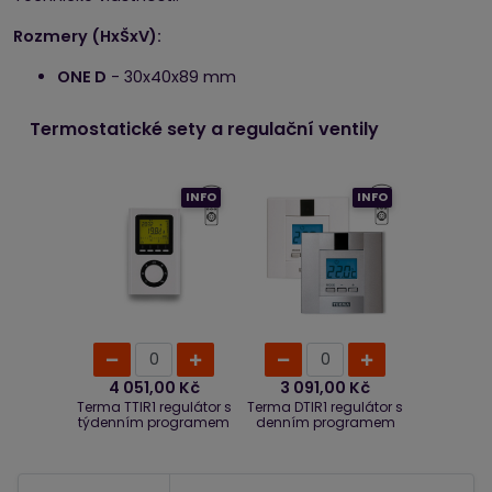
Rozmery (HxŠxV):
ONE D
- 30x40x89 mm
Termostatické sety a regulační ventily
INFO
INFO
4 051,00 Kč
3 091,00 Kč
Terma TTIR1 regulátor s
Terma DTIR1 regulátor s
týdenním programem
denním programem