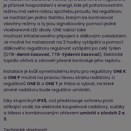
je příznivé hospodaření s energií, kde při pohotovostním
režimu má velmi nízkou spotřebu proudu. Na regulátoru
se nachází jen jedno tlačítko, kterým lze kontrolovat
všechny režimy a ty jsou signalizovány pomocí jedné
vícebarevné LED diody. ONE nabízí také
možnost infračerveného připojení s dálkovým ovladačem.
Je možné ho načasovat na 2 hodiny vytápění a pomocí
dálkového regulátoru regulovat vytápění po celý týden
(DTIR-
denní časovač
, TTIR-
týdenní časovač
). Elektrické
topidlo ohřívá a zároveň přesně kontroluje jeho teplotu.
Instalace je kvůli symetrickému krytu pro regulátory
ONE K
a
ONE P
možná na pravou i levou stranu radiátoru. U
regulátorů
ONE D
a
ONE T
je třeba si vybrat, na které
straně radiátoru bude regulátor umístěn.
Díky stupni krytí
IPX5
, což představuje ochranu proti
stříkající vodě, lze elektrické koupelnové radiátory, sušáky
a tělesa s kombinovaným ohřevem
umístit v zónách 2 a
3.
Technické vlastnosti: