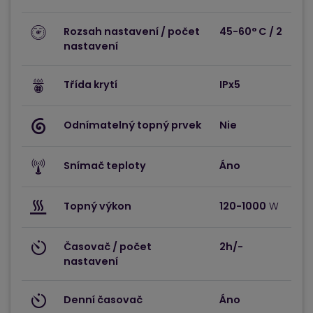
Rozsah nastavení / počet
45-60° C / 2
nastavení
Třída krytí
IPx5
Odnímatelný topný prvek
Nie
Snímač teploty
Áno
Topný výkon
120-1000
W
Časovač / počet
2h/-
nastavení
Denní časovač
Áno