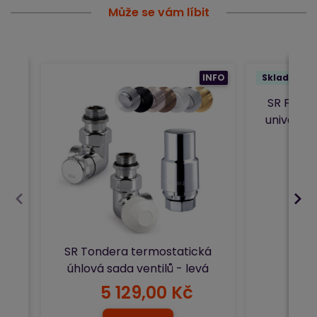
Může se vám líbit
INFO
Skladem 4 
SR Frees
univerzál
SR Tondera termostatická
úhlová sada ventilů - levá
5 129,00 Kč
3