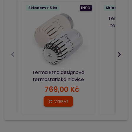
Skladem > 5 ks
INFO
Skladem > 5 
Terma Nob
termosta
Terma Etna designová
termostatická hlavice
769,00 Kč
94
VYBRAT