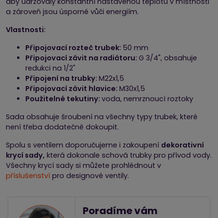
aby udržovaly konstantní nastavenou teplotu v místnosti
a zároveň jsou úsporné vůči energiím.
Vlastnosti:
Připojovací rozteč trubek:
50 mm
Připojovací závit na radiátoru:
G 3/4", obsahuje
redukci na 1/2"
Připojení na trubky:
M22x1,5
Připojovací závit hlavice:
M30x1,5
Použitelné tekutiny:
voda, nemrznoucí roztoky
Sada obsahuje šroubení na všechny typy trubek, které
není třeba dodatečně dokoupit.
Spolu s ventilem doporučujeme i zakoupení
dekorativní
krycí sady,
která dokonale schová trubky pro přívod vody.
Všechny krycí sady si můžete prohlédnout v
příslušenství
pro designové ventily.
Poradíme vám