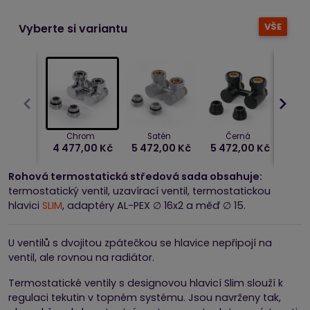
VŠE
Vyberte si variantu
Chrom
Satén
Černá
4 477,00 Kč
5 472,00 Kč
5 472,00 Kč
Rohová termostatická středová sada obsahuje:
termostatický ventil, uzavírací ventil, termostatickou
hlavici
SLIM
, adaptéry AL-PEX ∅ 16x2 a měď ∅ 15.
U ventilů s dvojitou zpátečkou se hlavice nepřipojí na
ventil, ale rovnou na radiátor.
Termostatické ventily s designovou hlavicí Slim slouží k
regulaci tekutin v topném systému. Jsou navrženy tak,