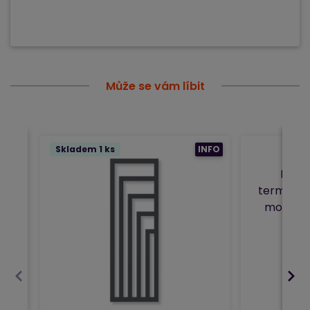
Může se vám líbit
Skladem 1 ks
INFO
INST
termostat
možnost