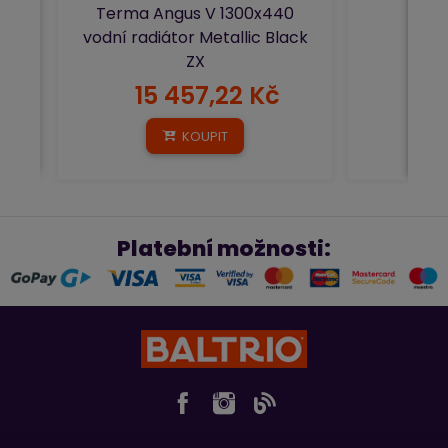
Terma Angus V 1300x440
vodní radiátor Metallic Black
ZX
15 457,22 Kč
4
KOUPIT
Platební možnosti: