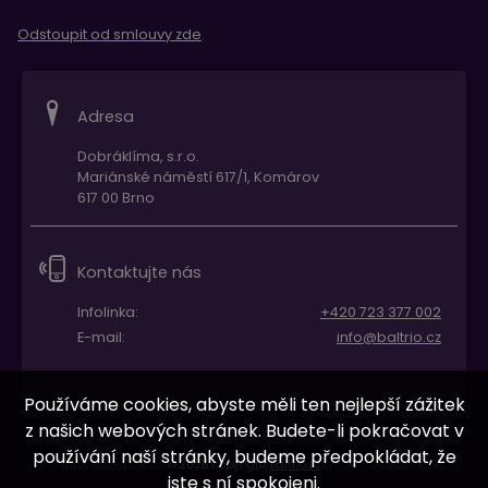
Odstoupit od smlouvy zde
Adresa
Dobráklíma, s.r.o.
Mariánské náměstí 617/1, Komárov
617 00 Brno
Kontaktujte nás
Infolinka:
+420 723 377 002
E-mail:
info@baltrio.cz
Používáme cookies, abyste měli ten nejlepší zážitek
z našich webových stránek. Budete-li pokračovat v
používání naší stránky, budeme předpokládat, že
© 2026 copyright
Baltrio.cz
jste s ní spokojeni.