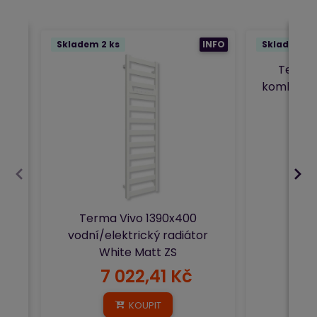
Skladem 2 ks
INFO
Skladem 1 
Terma 
kombinov
Terma Vivo 1390x400
vodní/elektrický radiátor
White Matt ZS
7 022,41 Kč
1
KOUPIT