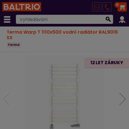
0
Terma Warp T 1110x500 vodní radiátor RAL9016
SX
Terma
12 LET ZÁRUKY