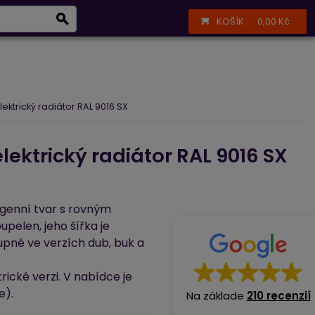
Infolinka
+420 723 377 002
Přihlášení
Registrace
KOŠÍK
0,00 Kč
í
Péče o vzduch
ktrický radiátor RAL 9016 SX
ektrický radiátor RAL 9016 SX
genní tvar s rovným
pelen, jeho šířka je
upné ve verzích dub, buk a
rické verzi. V nabídce je
e).
Na základe
210 recenzií