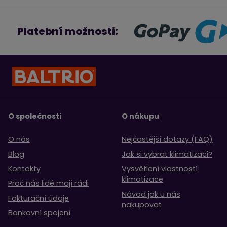
Platební možnosti:
O společnosti
O nákupu
O nás
Nejčastější dotazy (FAQ)
Blog
Jak si vybrat klimatizaci?
Kontakty
Vysvětlení vlastností
klimatizace
Proč nás lidé mají rádi
Návod jak u nás
Fakturační údaje
nakupovat
Bankovní spojení