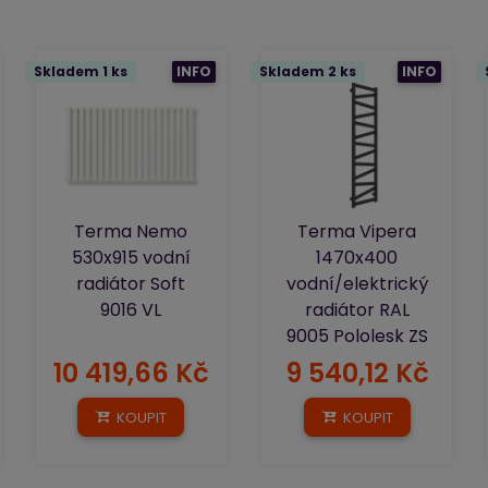
Skladem 1 ks
INFO
Skladem 2 ks
INFO
Terma Nemo
Terma Vipera
530x915 vodní
1470x400
radiátor Soft
vodní/elektrický
9016 VL
radiátor RAL
9005 Pololesk ZS
10 419,66 Kč
9 540,12 Kč
KOUPIT
KOUPIT