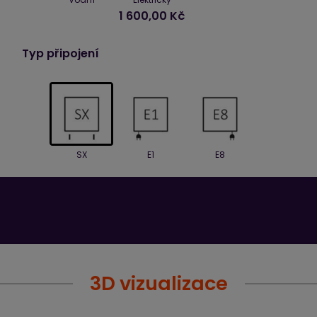
1 600,00 Kč
Typ připojení
SX
E1
E8
3D vizualizace