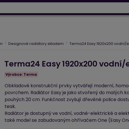
info@baltrio.cz
ry
Klimatizace
Tepelná čerpadla
Elektrické vytápěn
em
Designové radiátory skladem
Terma24 Easy 1920x200 vodní/ele
Terma24 Easy 1920x200 vodní/el
Výrobce:
Terma
Obkladové konstrukční prvky vytvářejí moderní, homo
povrchem. Radiátor Easy je jako stvořený do malých kou
pouhých 20 cm. Funkčnost zvyšují dřevěné police dost
teak.
Radiátor je dostupný ve vodní, vodně-elektrické a elekt
také model se zabudovaným ohřívačem One (Easy On