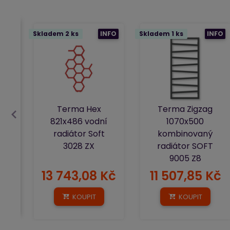
Skladem 2 ks
INFO
Skladem 1 ks
INFO
Terma Hex
Terma Zigzag
821x486 vodní
1070x500
radiátor Soft
kombinovaný
3028 ZX
radiátor SOFT
9005 Z8
13 743,08 Kč
11 507,85 Kč
KOUPIT
KOUPIT