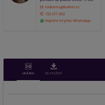
radiatory@baltrio.cz
723 377 002
Napište mi přes WhatsApp
UKÁZKA
KE STAŽENÍ