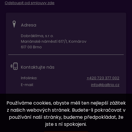
Odstoupit od smlouvy zde
Adresa
Dobráklíma, s.r.o.
Mariánské náměstí 617/1, Komárov
617 00 Brno
Kontaktujte nás
Infolinka:
+420 723 377 002
E-mail:
info@baltrio.cz
Používáme cookies, abyste měli ten nejlepší zážitek
z našich webových stránek. Budete-li pokračovat v
používání naší stránky, budeme předpokládat, že
© 2026 copyright
Baltrio.cz
jste s ní spokojeni.