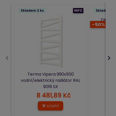
Skladem 2 ks
INFO
Skladem 1 
DK TER
-50%
vodní rad
Terma Vipera 990x500
vodní/elektrický radiátor RAL
9016 SX
8 481,89 Kč
4
KOUPIT