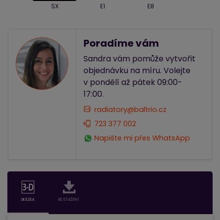
SX
E1
E8
Poradíme vám
Sandra vám pomůže vytvořit
objednávku na míru. Volejte
v pondělí až pátek 09:00-
17:00.
radiatory@baltrio.cz
723 377 002
Napište mi přes WhatsApp
UKÁZKA
KE STAŽENÍ