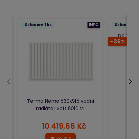
Skladem 1 ks
INFO
Skladem 2 
DK Term
-35%
vodní rad
Terma Nemo 530x915 vodní
radiátor Soft 9016 VL
10 419,66 Kč
7
KOUPIT