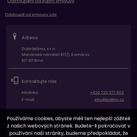
Odstoupení od kupní smlouvy
Odstoupit od smlouvy zde
Adresa
Dobráklíma, s.r.o.
Mariánské náměstí 617/1, Komárov
617 00 Brno
Kontaktujte nás
Infolinka:
+420 723 377 002
E-mail:
info@baltrio.cz
Používáme cookies, abyste měli ten nejlepší zážitek
z našich webových stránek. Budete-li pokračovat v
používání naší stránky, budeme předpokládat, že
© 2026 copyright
Baltrio.cz