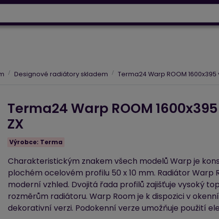
info@baltrio.cz
ry
Klimatizace
Tepelná čerpadla
Elektrické vytápěn
em
Designové radiátory skladem
Terma24 Warp ROOM 1600x395 vod
Terma24 Warp ROOM 1600x395 vo
ZX
Výrobce:
Terma
Charakteristickým znakem všech modelů Warp je kons
plochém ocelovém profilu 50 x 10 mm. Radiátor Warp
moderní vzhled. Dvojitá řada profilů zajišťuje vysoký 
rozměrům radiátoru. Warp Room je k dispozici v okenní 
dekorativní verzi. Podokenní verze umožňuje použití el