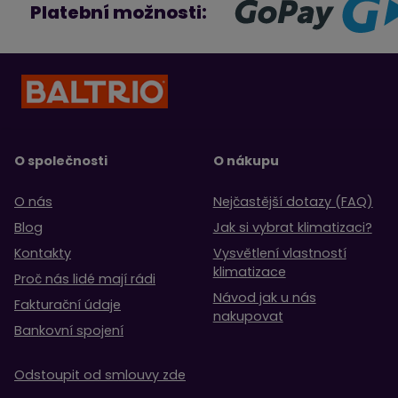
Platební možnosti:
O společnosti
O nákupu
O nás
Nejčastější dotazy (FAQ)
Blog
Jak si vybrat klimatizaci?
Kontakty
Vysvětlení vlastností
klimatizace
Proč nás lidé mají rádi
Návod jak u nás
Fakturační údaje
nakupovat
Bankovní spojení
Odstoupit od smlouvy zde