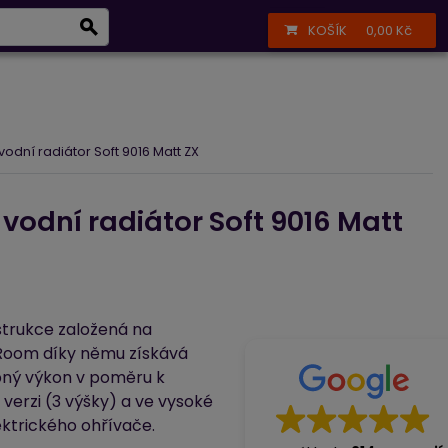
Infolinka
+420 723 377 002
Přihlášení
Registrace
KOŠÍK
0,00 Kč
í
Péče o vzduch
ní radiátor Soft 9016 Matt ZX
dní radiátor Soft 9016 Matt
trukce založená na
 Room díky němu získává
topný výkon v poměru k
verzi (3 výšky) a ve vysoké
ektrického ohřívače.