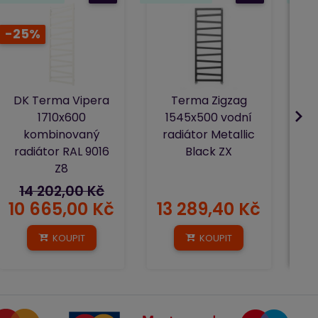
-25%
v
r
DK Terma Vipera
Terma Zigzag
1710x600
1545x500 vodní
kombinovaný
radiátor Metallic
radiátor RAL 9016
Black ZX
Z8
14 202,00 Kč
10 665,00 Kč
13 289,40 Kč
KOUPIT
KOUPIT