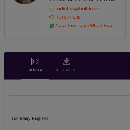
radiatory@baltrio.cz
723 377 002
Napište mi přes WhatsApp
UKÁZKA
KE STAŽENÍ